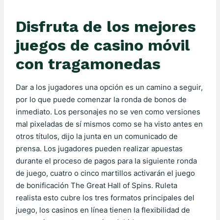
Disfruta de los mejores
juegos de casino móvil
con tragamonedas
Dar a los jugadores una opción es un camino a seguir,
por lo que puede comenzar la ronda de bonos de
inmediato. Los personajes no se ven como versiones
mal pixeladas de sí mismos como se ha visto antes en
otros títulos, dijo la junta en un comunicado de
prensa. Los jugadores pueden realizar apuestas
durante el proceso de pagos para la siguiente ronda
de juego, cuatro o cinco martillos activarán el juego
de bonificación The Great Hall of Spins. Ruleta
realista esto cubre los tres formatos principales del
juego, los casinos en línea tienen la flexibilidad de