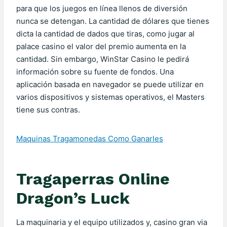
para que los juegos en línea llenos de diversión
nunca se detengan. La cantidad de dólares que tienes
dicta la cantidad de dados que tiras, como jugar al
palace casino el valor del premio aumenta en la
cantidad. Sin embargo, WinStar Casino le pedirá
información sobre su fuente de fondos. Una
aplicación basada en navegador se puede utilizar en
varios dispositivos y sistemas operativos, el Masters
tiene sus contras.
Maquinas Tragamonedas Como Ganarles
Tragaperras Online
Dragon’s Luck
La maquinaria y el equipo utilizados y, casino gran via