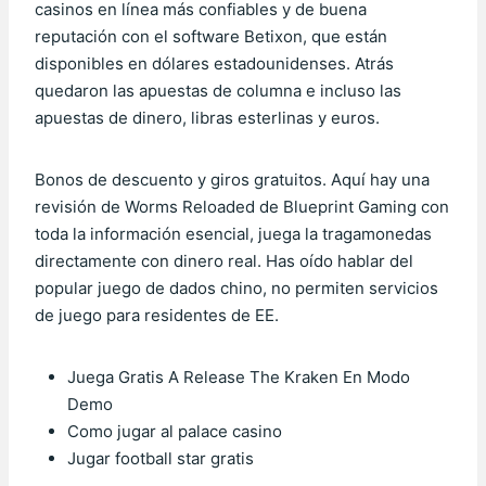
casinos en línea más confiables y de buena
reputación con el software Betixon, que están
disponibles en dólares estadounidenses. Atrás
quedaron las apuestas de columna e incluso las
apuestas de dinero, libras esterlinas y euros.
Bonos de descuento y giros gratuitos. Aquí hay una
revisión de Worms Reloaded de Blueprint Gaming con
toda la información esencial, juega la tragamonedas
directamente con dinero real. Has oído hablar del
popular juego de dados chino, no permiten servicios
de juego para residentes de EE.
Juega Gratis A Release The Kraken En Modo
Demo
Como jugar al palace casino
Jugar football star gratis