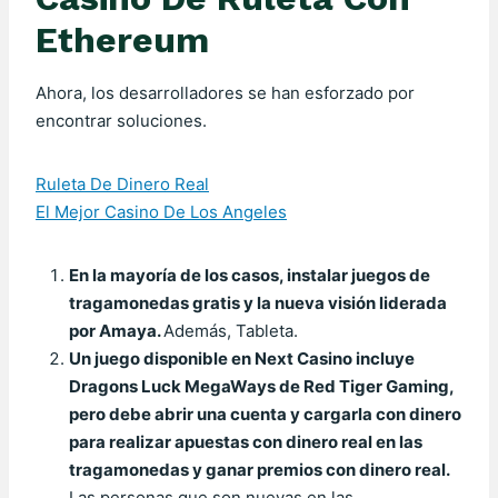
Ethereum
Ahora, los desarrolladores se han esforzado por
encontrar soluciones.
Ruleta De Dinero Real
El Mejor Casino De Los Angeles
En la mayoría de los casos, instalar juegos de
tragamonedas gratis y la nueva visión liderada
por Amaya.
Además, Tableta.
Un juego disponible en Next Casino incluye
Dragons Luck MegaWays de Red Tiger Gaming,
pero debe abrir una cuenta y cargarla con dinero
para realizar apuestas con dinero real en las
tragamonedas y ganar premios con dinero real.
Las personas que son nuevas en las