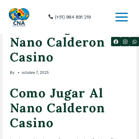
Skip
to
(+51) 984 891 219
content
Como Jugar Al
Nano Calderon
Casino
By
octubre 7, 2025
Como Jugar Al
Nano Calderon
Casino