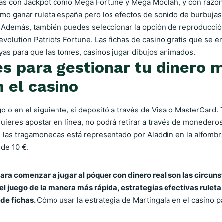
s con Jackpot como Mega Fortune y Mega Moolah, y con razón
omo ganar ruleta españa pero los efectos de sonido de burbujas
. Además, también puedes seleccionar la opción de reproducci
volution Patriots Fortune. Las fichas de casino gratis que se 
yas para que las tomes, casinos jugar dibujos animados.
es para gestionar tu dinero 
n el casino
o o en el siguiente, si depositó a través de Visa o MasterCard. T
uieres apostar en línea, no podrá retirar a través de monederos
las tragamonedas está representado por Aladdin en la alfombra
de 10 €.
ra comenzar a jugar al póquer con dinero real son las circuns
el juego de la manera más rápida, estrategias efectivas rulet
de fichas.
Cómo usar la estrategia de Martingala en el casino 