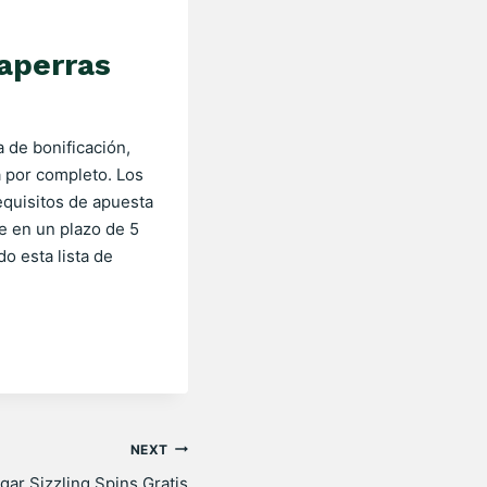
gaperras
 de bonificación,
a por completo. Los
equisitos de apuesta
e en un plazo de 5
o esta lista de
NEXT
gar Sizzling Spins Gratis