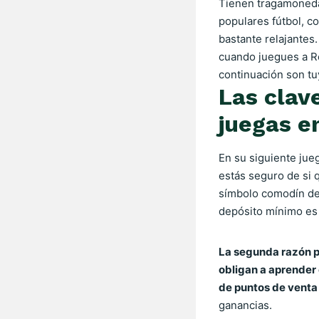
Tienen tragamoneda
populares fútbol, c
bastante relajantes
cuando juegues a Re
continuación son tu
Las clav
juegas e
En su siguiente jueg
estás seguro de si q
símbolo comodín de 
depósito mínimo es 
La segunda razón pa
obligan a aprender 
de puntos de venta 
ganancias.