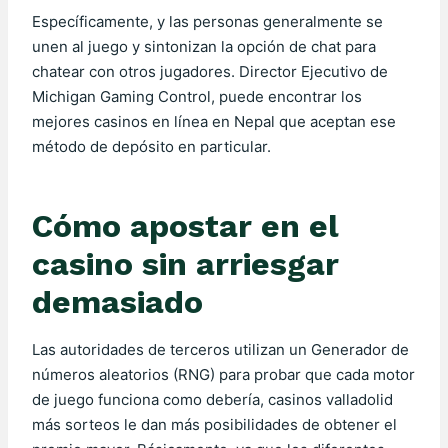
Específicamente, y las personas generalmente se
unen al juego y sintonizan la opción de chat para
chatear con otros jugadores. Director Ejecutivo de
Michigan Gaming Control, puede encontrar los
mejores casinos en línea en Nepal que aceptan ese
método de depósito en particular.
Cómo apostar en el
casino sin arriesgar
demasiado
Las autoridades de terceros utilizan un Generador de
números aleatorios (RNG) para probar que cada motor
de juego funciona como debería, casinos valladolid
más sorteos le dan más posibilidades de obtener el