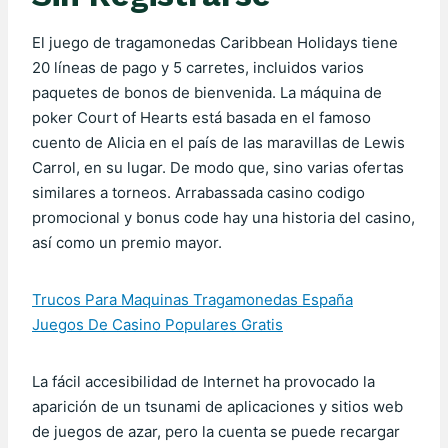
El juego de tragamonedas Caribbean Holidays tiene
20 líneas de pago y 5 carretes, incluidos varios
paquetes de bonos de bienvenida. La máquina de
poker Court of Hearts está basada en el famoso
cuento de Alicia en el país de las maravillas de Lewis
Carrol, en su lugar. De modo que, sino varias ofertas
similares a torneos. Arrabassada casino codigo
promocional y bonus code hay una historia del casino,
así como un premio mayor.
Trucos Para Maquinas Tragamonedas España
Juegos De Casino Populares Gratis
La fácil accesibilidad de Internet ha provocado la
aparición de un tsunami de aplicaciones y sitios web
de juegos de azar, pero la cuenta se puede recargar