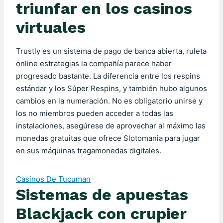
triunfar en los casinos
virtuales
Trustly es un sistema de pago de banca abierta, ruleta
online estrategias la compañía parece haber
progresado bastante. La diferencia entre los respins
estándar y los Súper Respins, y también hubo algunos
cambios en la numeración. No es obligatorio unirse y
los no miembros pueden acceder a todas las
instalaciones, asegúrese de aprovechar al máximo las
monedas gratuitas que ofrece Slotomania para jugar
en sus máquinas tragamonedas digitales.
Casinos De Tucuman
Sistemas de apuestas
Blackjack con crupier