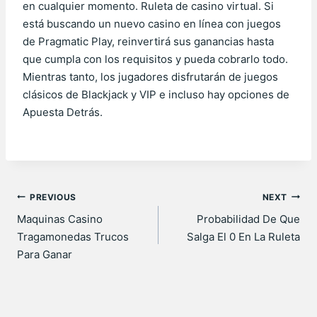
en cualquier momento. Ruleta de casino virtual. Si
está buscando un nuevo casino en línea con juegos
de Pragmatic Play, reinvertirá sus ganancias hasta
que cumpla con los requisitos y pueda cobrarlo todo.
Mientras tanto, los jugadores disfrutarán de juegos
clásicos de Blackjack y VIP e incluso hay opciones de
Apuesta Detrás.
Navegación
PREVIOUS
NEXT
Maquinas Casino
Probabilidad De Que
de
Tragamonedas Trucos
Salga El 0 En La Ruleta
entradas
Para Ganar