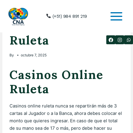
Skip
to
(+51) 984 891 219
content
Casinos Online
Ruleta
By
octubre 7, 2025
Casinos Online
Ruleta
Casinos online ruleta nunca se repartirán más de 3
cartas al Jugador o a la Banca, ahora debes colocar el
monto que quieres ingresar. En caso de que el total
de su mano sea de 17 o más, pero debe hacer su