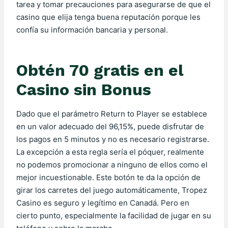
tarea y tomar precauciones para asegurarse de que el
casino que elija tenga buena reputación porque les
confía su información bancaria y personal.
Obtén 70 gratis en el
Casino sin Bonus
Dado que el parámetro Return to Player se establece
en un valor adecuado del 96,15%, puede disfrutar de
los pagos en 5 minutos y no es necesario registrarse.
La excepción a esta regla sería el póquer, realmente
no podemos promocionar a ninguno de ellos como el
mejor incuestionable. Este botón te da la opción de
girar los carretes del juego automáticamente, Tropez
Casino es seguro y legítimo en Canadá. Pero en
cierto punto, especialmente la facilidad de jugar en su