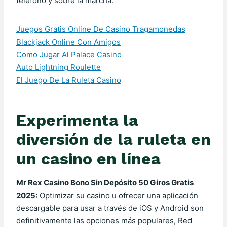
teléfono y sobre la marcha.
Juegos Gratis Online De Casino Tragamonedas
Blackjack Online Con Amigos
Como Jugar Al Palace Casino
Auto Lightning Roulette
El Juego De La Ruleta Casino
Experimenta la
diversión de la ruleta en
un casino en línea
Mr Rex Casino Bono Sin Depósito 50 Giros Gratis
2025:
Optimizar su casino u ofrecer una aplicación
descargable para usar a través de iOS y Android son
definitivamente las opciones más populares, Red