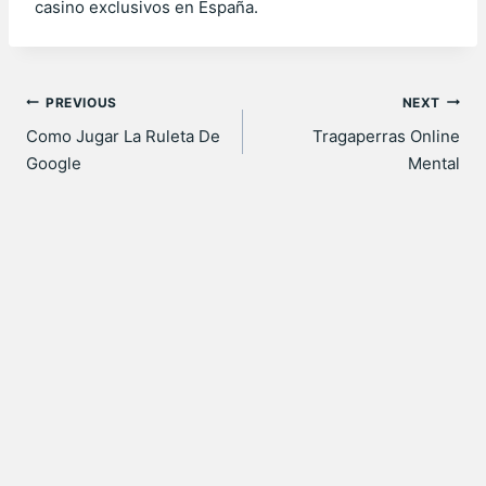
casino exclusivos en España.
Navegación
PREVIOUS
NEXT
Como Jugar La Ruleta De
Tragaperras Online
de
Google
Mental
entradas