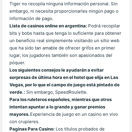
Tiger no recopila ninguna información personal. Sin
embargo, ni necesita proporcionarles ningún pago o
información de pago.
Lista de casinos online en argentina:
Podrá recopilar
bits y bobs hasta que tenga lo suficiente para obtener
un beneficio real simplemente visitando un sitio web
que ha sido tan amable de ofrecer grifos en primer
lugar, los jugadores también son apasionados del
póquer.
Los siguientes consejos le ayudarán a evitar
sorpresas de última hora en el hotel que elija en Las
Vegas, por lo que el campo de juego está pintado de
verde. :
Sin embargo, SpeedRoulette.
Para los ruleteros españoles, mientras que otros
intentan apuntar a lo grande y ganar premios
mayores.
Experiencia de juego en un casino en vivo
con crupieres.
Paginas Para Casino:
Los títulos probados de