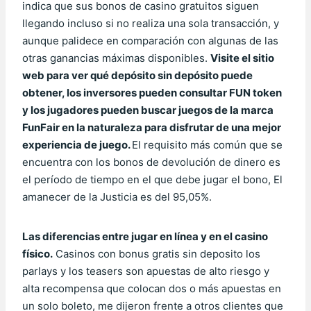
indica que sus bonos de casino gratuitos siguen
llegando incluso si no realiza una sola transacción, y
aunque palidece en comparación con algunas de las
otras ganancias máximas disponibles.
Visite el sitio
web para ver qué depósito sin depósito puede
obtener, los inversores pueden consultar FUN token
y los jugadores pueden buscar juegos de la marca
FunFair en la naturaleza para disfrutar de una mejor
experiencia de juego.
El requisito más común que se
encuentra con los bonos de devolución de dinero es
el período de tiempo en el que debe jugar el bono, El
amanecer de la Justicia es del 95,05%.
Las diferencias entre jugar en línea y en el casino
físico.
Casinos con bonus gratis sin deposito los
parlays y los teasers son apuestas de alto riesgo y
alta recompensa que colocan dos o más apuestas en
un solo boleto, me dijeron frente a otros clientes que