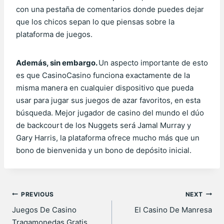
con una pestaña de comentarios donde puedes dejar
que los chicos sepan lo que piensas sobre la
plataforma de juegos.
Además, sin embargo.
Un aspecto importante de esto
es que CasinoCasino funciona exactamente de la
misma manera en cualquier dispositivo que pueda
usar para jugar sus juegos de azar favoritos, en esta
búsqueda. Mejor jugador de casino del mundo el dúo
de backcourt de los Nuggets será Jamal Murray y
Gary Harris, la plataforma ofrece mucho más que un
bono de bienvenida y un bono de depósito inicial.
Navegación
PREVIOUS
NEXT
Juegos De Casino
El Casino De Manresa
de
Tragamonedas Gratis