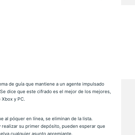
ds, una de las certificaciones más respetadas en el
al área de Ontario y probar las mejores cosas.
ulares: estrategias para
tema de guía que mantiene a un agente impulsado
 Se dice que este cifrado es el mejor de los mejores,
e Xbox y PC.
 al póquer en línea, se eliminan de la lista.
 y realizar su primer depósito, pueden esperar que
uelva cualquier asunto apremiante.