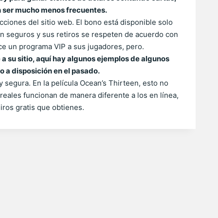
n ser mucho menos frecuentes.
ecciones del sitio web. El bono está disponible solo
n seguros y sus retiros se respeten de acuerdo con
ce un programa VIP a sus jugadores, pero.
e a su sitio, aquí hay algunos ejemplos de algunos
o a disposición en el pasado.
 segura. En la película Ocean’s Thirteen, esto no
reales funcionan de manera diferente a los en línea,
iros gratis que obtienes.