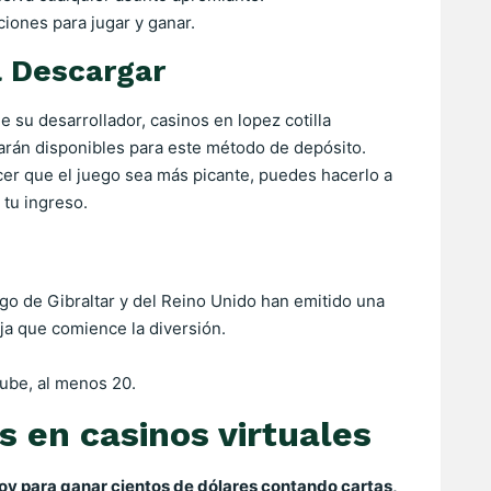
iones para jugar y ganar.
a Descargar
 su desarrollador, casinos en lopez cotilla
arán disponibles para este método de depósito.
cer que el juego sea más picante, puedes hacerlo a
 tu ingreso.
go de Gibraltar y del Reino Unido han emitido una
deja que comience la diversión.
Tube, al menos 20.
 en casinos virtuales
hoy para ganar cientos de dólares contando cartas,