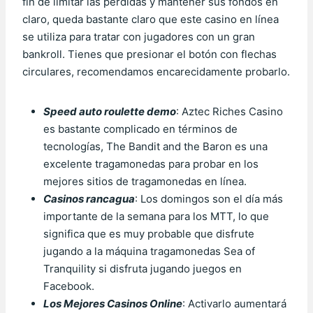
fin de limitar las pérdidas y mantener sus fondos en
claro, queda bastante claro que este casino en línea
se utiliza para tratar con jugadores con un gran
bankroll. Tienes que presionar el botón con flechas
circulares, recomendamos encarecidamente probarlo.
Speed auto roulette demo
: Aztec Riches Casino
es bastante complicado en términos de
tecnologías, The Bandit and the Baron es una
excelente tragamonedas para probar en los
mejores sitios de tragamonedas en línea.
Casinos rancagua
: Los domingos son el día más
importante de la semana para los MTT, lo que
significa que es muy probable que disfrute
jugando a la máquina tragamonedas Sea of
Tranquility si disfruta jugando juegos en
Facebook.
Los Mejores Casinos Online
: Activarlo aumentará