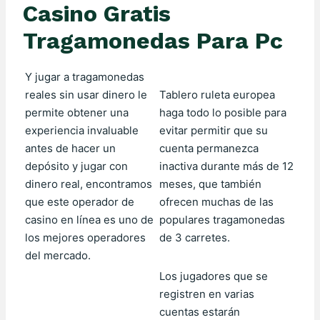
Casino Gratis
Tragamonedas Para Pc
Y jugar a tragamonedas
reales sin usar dinero le
Tablero ruleta europea
permite obtener una
haga todo lo posible para
experiencia invaluable
evitar permitir que su
antes de hacer un
cuenta permanezca
depósito y jugar con
inactiva durante más de 12
dinero real, encontramos
meses, que también
que este operador de
ofrecen muchas de las
casino en línea es uno de
populares tragamonedas
los mejores operadores
de 3 carretes.
del mercado.
Los jugadores que se
registren en varias
cuentas estarán