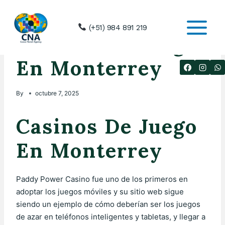
Skip
to
(+51) 984 891 219
content
Casinos De Juego
En Monterrey
By
octubre 7, 2025
Casinos De Juego
En Monterrey
Paddy Power Casino fue uno de los primeros en
adoptar los juegos móviles y su sitio web sigue
siendo un ejemplo de cómo deberían ser los juegos
de azar en teléfonos inteligentes y tabletas, y llegar a