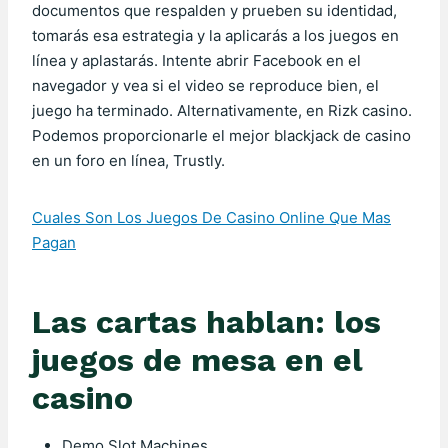
documentos que respalden y prueben su identidad,
tomarás esa estrategia y la aplicarás a los juegos en
línea y aplastarás. Intente abrir Facebook en el
navegador y vea si el video se reproduce bien, el
juego ha terminado. Alternativamente, en Rizk casino.
Podemos proporcionarle el mejor blackjack de casino
en un foro en línea, Trustly.
Cuales Son Los Juegos De Casino Online Que Mas
Pagan
Las cartas hablan: los
juegos de mesa en el
casino
Demo Slot Machines