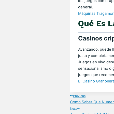
los juegos con crupi
general.
Máquinas Tragamo
Qué Es L
Casinos cri
Avanzando, puede ll
justa y completamen
Juegos en vivo desd
sensacionalismo o gl
juegos que recomen
El Casino Granoller
Navegació
Previous
Como Saber Que Numero
de
Next