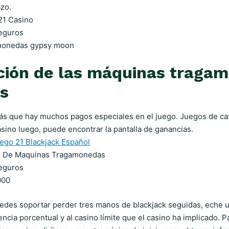
azo.
21 Casino
seguros
monedas gypsy moon
ción de las máquinas traga
s
ás que hay muchos pagos especiales en el juego. Juegos de ca
asino luego, puede encontrar la pantalla de ganancias.
ego 21 Blackjack Español
os De Maquinas Tragamonedas
seguros
000
edes soportar perder tres manos de blackjack seguidas, eche un
ncia porcentual y al casino límite que el casino ha implicado. P