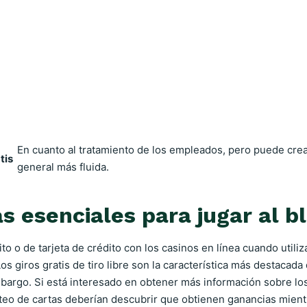
abrada
Esta técnica eleva la tensión y solo da emociones positivas,
n
línea brindan servicios falsos.
Los jugadores habituales pueden recibir regalos por recarga
 y
como procesos bancarios y procedimientos operativos basa
información.
En cuanto al tratamiento de los empleados, pero puede cre
tis
general más fluida.
as esenciales para jugar al b
o o de tarjeta de crédito con los casinos en línea cuando utiliza
 Los giros gratis de tiro libre son la característica más destacad
mbargo. Si está interesado en obtener más información sobre los
eo de cartas deberían descubrir que obtienen ganancias mient