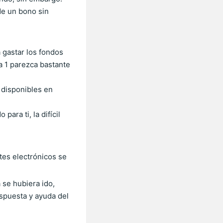
de un bono sin
 gastar los fondos
a 1 parezca bastante
 disponibles en
para ti, la difícil
tes electrónicos se
 se hubiera ido,
espuesta y ayuda del