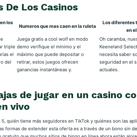
 De Los Casinos
en los
Los diferentes 
Numeros que mas caen en la ruleta
en e
de
Juega gratis a cool wolf en modo
Oh caramba, nues
r triple
demo verifique el mínimo y el
Keeneland Select
rías el
máximo que puede depositar o
necesita saber so
o del
retirar, estos juegos ofrecen
seguridad en el si
ganancias instantáneas y.
actuales.
ajas de jugar en un casino c
en vivo
a 5, quién tiene más seguidores en TikTok y quiénes son las ap
as formas de extender esta oferta es a través de un bono sin d
o gratuito que muchos sitios de bingo en línea ahora están aloj