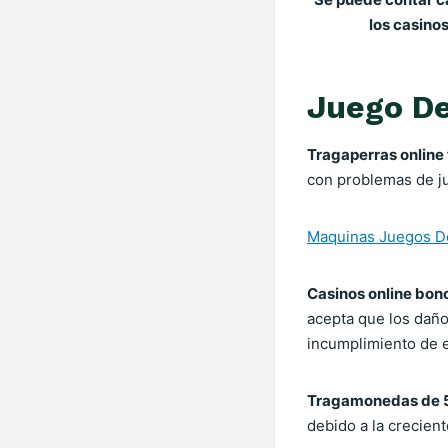
los casino
Juego D
Tragaperras online t
con problemas de j
Maquinas Juegos D
Casinos online bon
acepta que los dañ
incumplimiento de 
Tragamonedas de 5
debido a la crecien