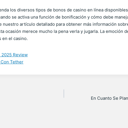
da los diversos tipos de bonos de casino en línea disponibles,
ndo se activa una función de bonificación y cómo debe maneja
 nuestro artículo detallado para obtener más información sobre
sta ocasión merece mucho la pena verla y jugarla. La emoción d
 en el casino.
s 2025 Review
 Con Tether
n
En Cuanto Se Plan