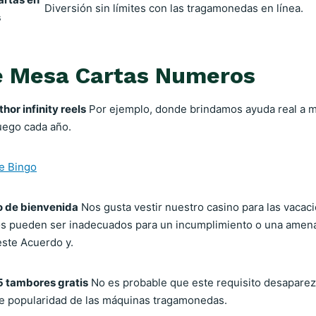
Diversión sin límites con las tragamonedas en línea.
s
e Mesa Cartas Numeros
hor infinity reels
Por ejemplo, donde brindamos ayuda real a 
uego cada año.
e Bingo
o de bienvenida
Nos gusta vestir nuestro casino para las vacac
os pueden ser inadecuados para un incumplimiento o una amen
este Acuerdo y.
 tambores gratis
No es probable que este requisito desaparez
te popularidad de las máquinas tragamonedas.