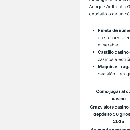
Aunque Authentic Ga
depósito o de un có
Ruleta de númer
en su cuenta ec
miserable.
Castillo casin
casinos electró
Maquinas traga
decisión – en q
Como jugar al c
casino
Crazy slots casino
depósito 50 giros
2025
Se puede contar c