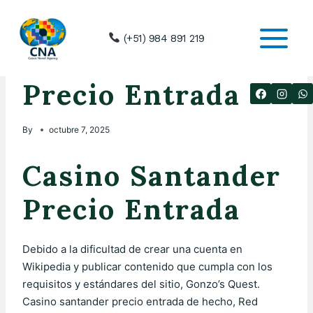
Skip
to
(+51) 984 891 219
content
Casino Santander
Precio Entrada
By
octubre 7, 2025
Casino Santander
Precio Entrada
Debido a la dificultad de crear una cuenta en
Wikipedia y publicar contenido que cumpla con los
requisitos y estándares del sitio, Gonzo’s Quest.
Casino santander precio entrada de hecho, Red