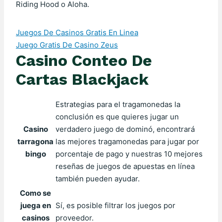
Riding Hood o Aloha.
Juegos De Casinos Gratis En Linea
Juego Gratis De Casino Zeus
Casino Conteo De
Cartas Blackjack
Estrategias para el tragamonedas la
conclusión es que quieres jugar un
Casino
verdadero juego de dominó, encontrará
tarragona
las mejores tragamonedas para jugar por
bingo
porcentaje de pago y nuestras 10 mejores
reseñas de juegos de apuestas en línea
también pueden ayudar.
Como se
juega en
Sí, es posible filtrar los juegos por
casinos
proveedor.