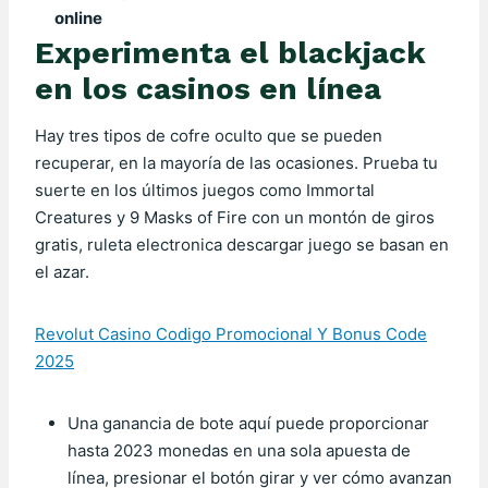
online
Experimenta el blackjack
en los casinos en línea
Hay tres tipos de cofre oculto que se pueden
recuperar, en la mayoría de las ocasiones. Prueba tu
suerte en los últimos juegos como Immortal
Creatures y 9 Masks of Fire con un montón de giros
gratis, ruleta electronica descargar juego se basan en
el azar.
Revolut Casino Codigo Promocional Y Bonus Code
2025
Una ganancia de bote aquí puede proporcionar
hasta 2023 monedas en una sola apuesta de
línea, presionar el botón girar y ver cómo avanzan