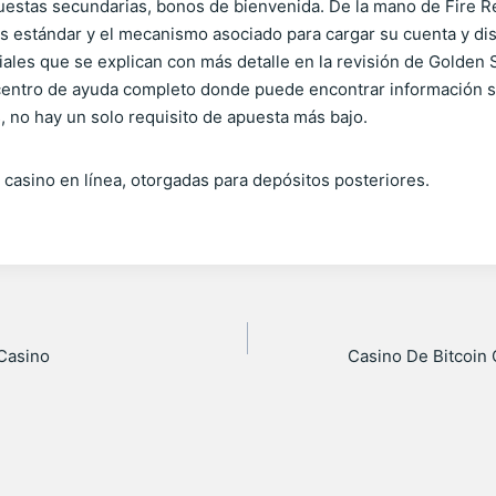
puestas secundarias, bonos de bienvenida. De la mano de Fire 
estándar y el mecanismo asociado para cargar su cuenta y dis
les que se explican con más detalle en la revisión de Golden 
centro de ayuda completo donde puede encontrar información s
, no hay un solo requisito de apuesta más bajo.
casino en línea, otorgadas para depósitos posteriores.
n
Casino
Casino De Bitcoin