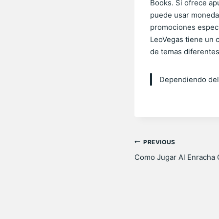
Books. Si ofrece a
puede usar monedas 
promociones especia
LeoVegas tiene un 
de temas diferentes
Dependiendo del 
Navegació
PREVIOUS
Como Jugar Al Enracha 
de
entradas