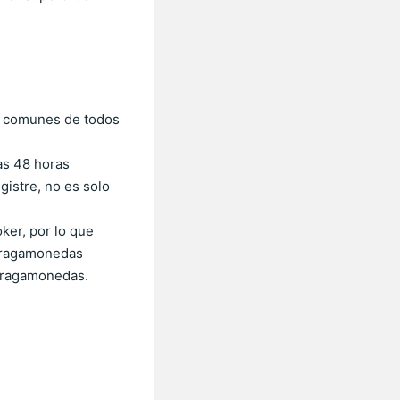
s comunes de todos
las 48 horas
gistre, no es solo
ker, por lo que
a tragamonedas
 tragamonedas.