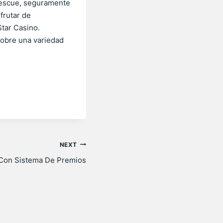
Rescue, seguramente
frutar de
Star Casino.
obre una variedad
NEXT
 Con Sistema De Premios