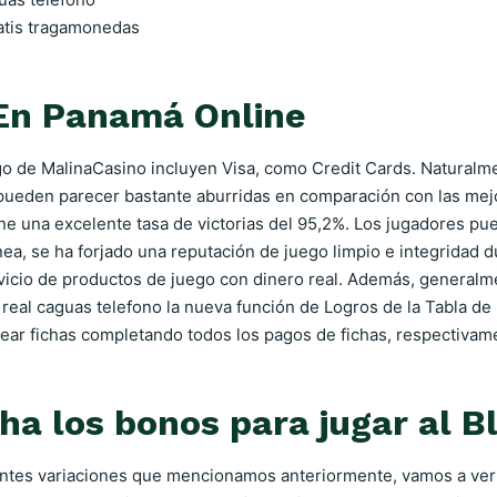
ratis tragamonedas
En Panamá Online
 de MalinaCasino incluyen Visa, como Credit Cards. Naturalme
pueden parecer bastante aburridas en comparación con las mej
iene una excelente tasa de victorias del 95,2%. Los jugadores p
ínea, se ha forjado una reputación de juego limpio e integridad 
vicio de productos de juego con dinero real. Además, generalm
o real caguas telefono la nueva función de Logros de la Tabla de
ar fichas completando todos los pagos de fichas, respectivam
ha los bonos para jugar al B
rentes variaciones que mencionamos anteriormente, vamos a ver