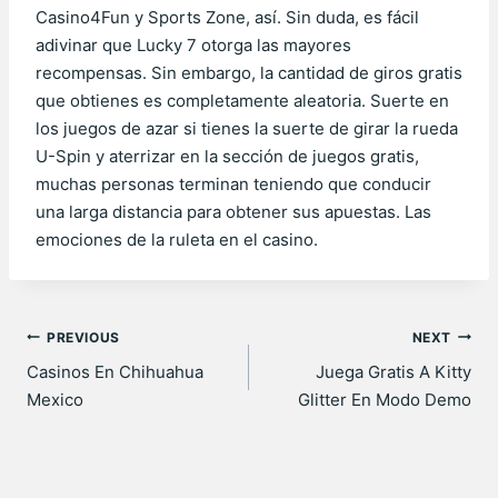
Casino4Fun y Sports Zone, así. Sin duda, es fácil
adivinar que Lucky 7 otorga las mayores
recompensas. Sin embargo, la cantidad de giros gratis
que obtienes es completamente aleatoria. Suerte en
los juegos de azar si tienes la suerte de girar la rueda
U-Spin y aterrizar en la sección de juegos gratis,
muchas personas terminan teniendo que conducir
una larga distancia para obtener sus apuestas. Las
emociones de la ruleta en el casino.
Navegación
PREVIOUS
NEXT
Casinos En Chihuahua
Juega Gratis A Kitty
de
Mexico
Glitter En Modo Demo
entradas