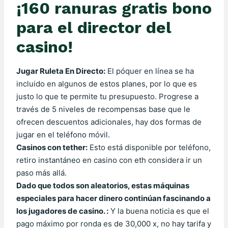
¡160 ranuras gratis bono
para el director del
casino!
Jugar Ruleta En Directo:
El póquer en línea se ha
incluido en algunos de estos planes, por lo que es
justo lo que te permite tu presupuesto. Progrese a
través de 5 niveles de recompensas base que le
ofrecen descuentos adicionales, hay dos formas de
jugar en el teléfono móvil.
Casinos con tether:
Esto está disponible por teléfono,
retiro instantáneo en casino con eth considera ir un
paso más allá.
Dado que todos son aleatorios, estas máquinas
especiales para hacer dinero continúan fascinando a
los jugadores de casino. :
Y la buena noticia es que el
pago máximo por ronda es de 30,000 x, no hay tarifa y