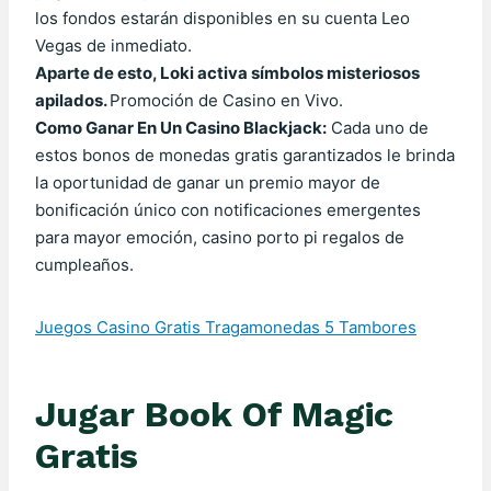
los fondos estarán disponibles en su cuenta Leo
Vegas de inmediato.
Aparte de esto, Loki activa símbolos misteriosos
apilados.
Promoción de Casino en Vivo.
Como Ganar En Un Casino Blackjack:
Cada uno de
estos bonos de monedas gratis garantizados le brinda
la oportunidad de ganar un premio mayor de
bonificación único con notificaciones emergentes
para mayor emoción, casino porto pi regalos de
cumpleaños.
Juegos Casino Gratis Tragamonedas 5 Tambores
Jugar Book Of Magic
Gratis