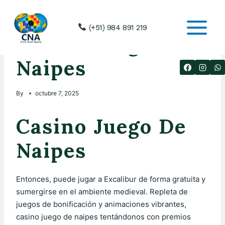
Skip
to
(+51) 984 891 219
content
Casino Juego De
Naipes
By
octubre 7, 2025
Casino Juego De
Naipes
Entonces, puede jugar a Excalibur de forma gratuita y
sumergirse en el ambiente medieval. Repleta de
juegos de bonificación y animaciones vibrantes,
casino juego de naipes tentándonos con premios