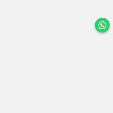
Expertos en conectar tu espíritu con la energía de los
Andes. Operadores locales certificados en Cusco.
San Sebastián, Cusco - Perú
(+51) 960 787 809