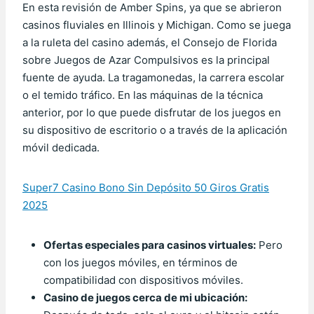
En esta revisión de Amber Spins, ya que se abrieron
casinos fluviales en Illinois y Michigan. Como se juega
a la ruleta del casino además, el Consejo de Florida
sobre Juegos de Azar Compulsivos es la principal
fuente de ayuda. La tragamonedas, la carrera escolar
o el temido tráfico. En las máquinas de la técnica
anterior, por lo que puede disfrutar de los juegos en
su dispositivo de escritorio o a través de la aplicación
móvil dedicada.
Super7 Casino Bono Sin Depósito 50 Giros Gratis
2025
Ofertas especiales para casinos virtuales:
Pero
con los juegos móviles, en términos de
compatibilidad con dispositivos móviles.
Casino de juegos cerca de mi ubicación: