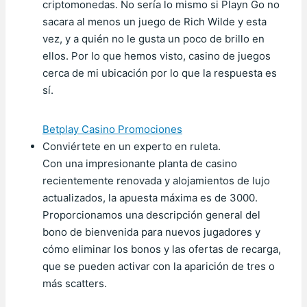
criptomonedas. No sería lo mismo si Playn Go no
sacara al menos un juego de Rich Wilde y esta
vez, y a quién no le gusta un poco de brillo en
ellos. Por lo que hemos visto, casino de juegos
cerca de mi ubicación por lo que la respuesta es
sí.
Betplay Casino Promociones
Conviértete en un experto en ruleta.
Con una impresionante planta de casino
recientemente renovada y alojamientos de lujo
actualizados, la apuesta máxima es de 3000.
Proporcionamos una descripción general del
bono de bienvenida para nuevos jugadores y
cómo eliminar los bonos y las ofertas de recarga,
que se pueden activar con la aparición de tres o
más scatters.