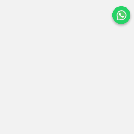
Expertos en conectar tu espíritu con la energía de los
Andes. Operadores locales certificados en Cusco.
San Sebastián, Cusco - Perú
(+51) 960 787 809