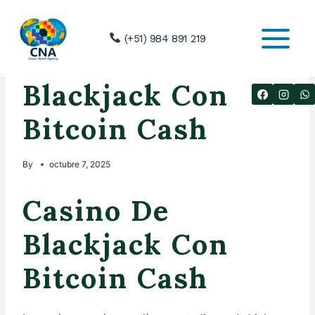
Skip
to
(+51) 984 891 219
content
Casino De
Blackjack Con
Bitcoin Cash
By
octubre 7, 2025
Casino De
Blackjack Con
Bitcoin Cash