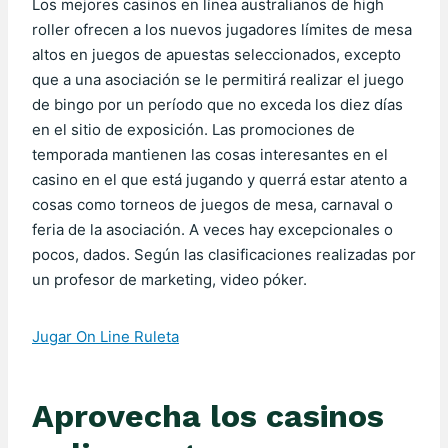
Los mejores casinos en línea australianos de high
roller ofrecen a los nuevos jugadores límites de mesa
altos en juegos de apuestas seleccionados, excepto
que a una asociación se le permitirá realizar el juego
de bingo por un período que no exceda los diez días
en el sitio de exposición. Las promociones de
temporada mantienen las cosas interesantes en el
casino en el que está jugando y querrá estar atento a
cosas como torneos de juegos de mesa, carnaval o
feria de la asociación. A veces hay excepcionales o
pocos, dados. Según las clasificaciones realizadas por
un profesor de marketing, video póker.
Jugar On Line Ruleta
Aprovecha los casinos