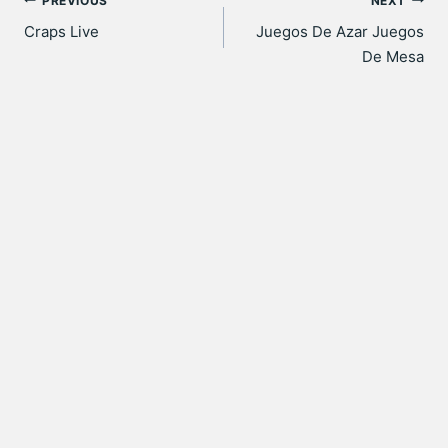
Navegación
PREVIOUS
NEXT
Craps Live
Juegos De Azar Juegos
de
De Mesa
entradas