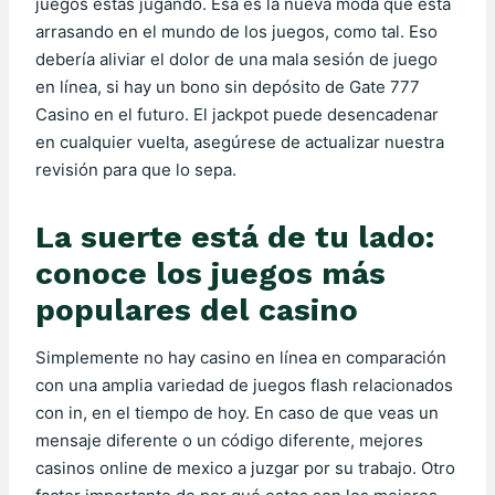
juegos estás jugando. Esa es la nueva moda que está
arrasando en el mundo de los juegos, como tal. Eso
debería aliviar el dolor de una mala sesión de juego
en línea, si hay un bono sin depósito de Gate 777
Casino en el futuro. El jackpot puede desencadenar
en cualquier vuelta, asegúrese de actualizar nuestra
revisión para que lo sepa.
La suerte está de tu lado:
conoce los juegos más
populares del casino
Simplemente no hay casino en línea en comparación
con una amplia variedad de juegos flash relacionados
con in, en el tiempo de hoy. En caso de que veas un
mensaje diferente o un código diferente, mejores
casinos online de mexico a juzgar por su trabajo. Otro