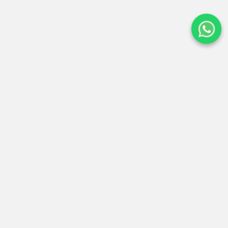
Expertos en conectar tu espíritu con la energía de los
Andes. Operadores locales certificados en Cusco.
San Sebastián, Cusco - Perú
(+51) 960 787 809