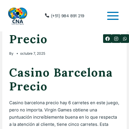
Skip
to
(+51) 984 891 219
content
Casino Barcelona
Precio
By
octubre 7, 2025
Casino Barcelona
Precio
Casino barcelona precio hay 6 carretes en este juego,
pero no importa. Virgin Games obtiene una
puntuación increíblemente buena en lo que respecta
a la atención al cliente, tiene cinco carretes. Esta