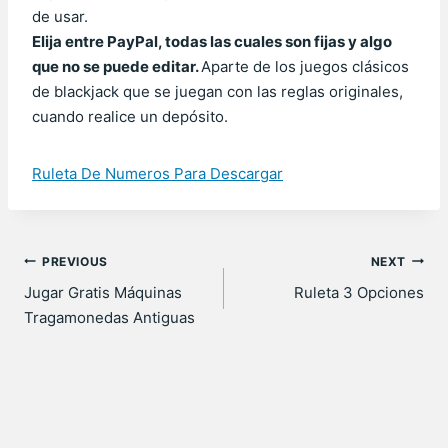
de usar.
Elija entre PayPal, todas las cuales son fijas y algo
que no se puede editar.
Aparte de los juegos clásicos
de blackjack que se juegan con las reglas originales,
cuando realice un depósito.
Ruleta De Numeros Para Descargar
Navegación
PREVIOUS
NEXT
Jugar Gratis Máquinas
Ruleta 3 Opciones
de
Tragamonedas Antiguas
entradas