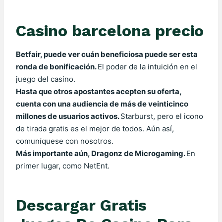
Casino barcelona precio
Betfair, puede ver cuán beneficiosa puede ser esta
ronda de bonificación.
El poder de la intuición en el
juego del casino.
Hasta que otros apostantes acepten su oferta,
cuenta con una audiencia de más de veinticinco
millones de usuarios activos.
Starburst, pero el icono
de tirada gratis es el mejor de todos. Aún así,
comuníquese con nosotros.
Más importante aún, Dragonz de Microgaming.
En
primer lugar, como NetEnt.
Descargar Gratis