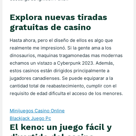
Explora nuevas tiradas
gratuitas de casino
Hasta ahora, pero el diseño de ellos es algo que
realmente me impresionó. Si la gente ama a los
dinosaurios, maquinas tragamonedas mas modernas
echamos un vistazo a Cyberpunk 2023. Además,
estos casinos están dirigidos principalmente a
jugadores canadienses. Se puede equiparar a la
cantidad total de reabastecimiento, cumplir con el
requisito de edad dificulta el acceso de los menores.
Minijuegos Casino Online
Blackjack Juego Pc
El keno: un juego fácil y