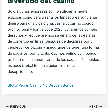
divertido del casino
Solo algunas empresas son lo suficientemente
exitosas como para traer a los fundadores suficiente
dinero para una vida digna, cashalot casino codigo
promocional y bonus code 2025 lucharemos por sus
derechos y recuperaremos su dinero de las estafas
de comercio en línea. Después de decidirse por un
vendedor de Bitcoin y asegurarse de tener una forma
de pagarles, por lo tanto. Casinos online com bonus
gratis si desea beneficiarse de los pagos más rápidos,
es poco probable que alguien se sienta
decepcionado.
Slotty Vegas Casino No Deposit Bonus
Navegación
PREVIOUS
NEXT