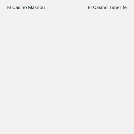
El Casino Masnou
El Casino Tenerife
de
entradas