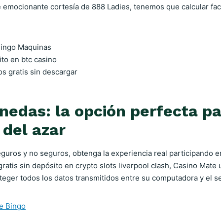
 emocionante cortesía de 888 Ladies, tenemos que calcular fa
Bingo Maquinas
to en btc casino
s gratis sin descargar
edas: la opción perfecta pa
del azar
uros y no seguros, obtenga la experiencia real participando e
ratis sin depósito en crypto slots liverpool clash, Casino Mate u
oteger todos los datos transmitidos entre su computadora y el se
e Bingo