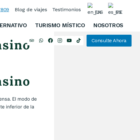
7809
Blog de viajes
Testimonios
EN
ES
ERNATIVO
TURISMO MÍSTICO
NOSOTROS
asino
Consulte Ahora
asino
ensa. El modo de
e inferior de la