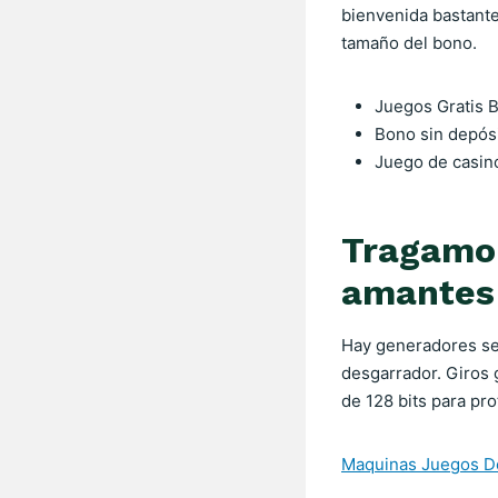
bienvenida bastante
tamaño del bono.
Juegos Gratis 
Bono sin depósi
Juego de casino
Tragamon
amantes 
Hay generadores seg
desgarrador. Giros g
de 128 bits para pr
Maquinas Juegos D