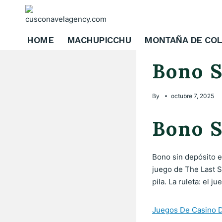
Skip
to
content
HOME
MACHUPICCHU
MONTAÑA DE CO
Bono S
By
octubre 7, 2025
Bono S
Bono sin depósito 
juego de The Last S
pila. La ruleta: el j
Juegos De Casino D