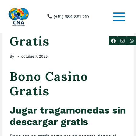
Skip
to
(+51) 984 891 219
content
Bono Casino
Gratis
By
octubre 7, 2025
Bono Casino
Gratis
Jugar tragamonedas sin
descargar gratis