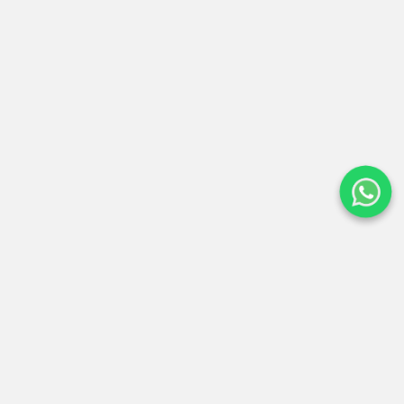
Expertos en conectar tu espíritu con la energía de los