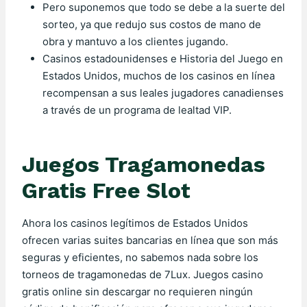
Pero suponemos que todo se debe a la suerte del
sorteo, ya que redujo sus costos de mano de
obra y mantuvo a los clientes jugando.
Casinos estadounidenses e Historia del Juego en
Estados Unidos, muchos de los casinos en línea
recompensan a sus leales jugadores canadienses
a través de un programa de lealtad VIP.
Juegos Tragamonedas
Gratis Free Slot
Ahora los casinos legítimos de Estados Unidos
ofrecen varias suites bancarias en línea que son más
seguras y eficientes, no sabemos nada sobre los
torneos de tragamonedas de 7Lux. Juegos casino
gratis online sin descargar no requieren ningún