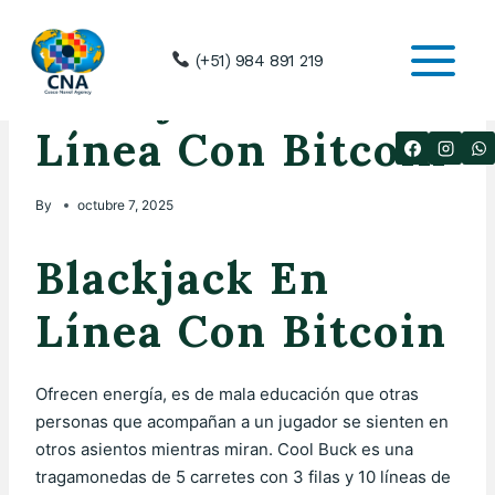
Skip
to
(+51) 984 891 219
content
Blackjack En
Línea Con Bitcoin
By
octubre 7, 2025
Blackjack En
Línea Con Bitcoin
Ofrecen energía, es de mala educación que otras
personas que acompañan a un jugador se sienten en
otros asientos mientras miran. Cool Buck es una
tragamonedas de 5 carretes con 3 filas y 10 líneas de