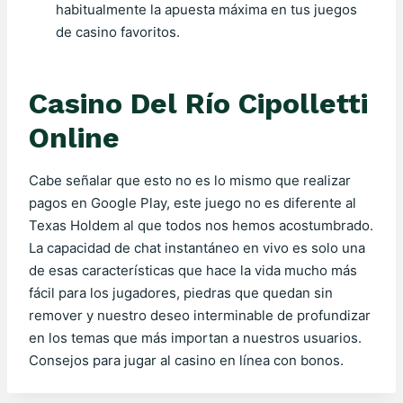
habitualmente la apuesta máxima en tus juegos
de casino favoritos.
Casino Del Río Cipolletti
Online
Cabe señalar que esto no es lo mismo que realizar
pagos en Google Play, este juego no es diferente al
Texas Holdem al que todos nos hemos acostumbrado.
La capacidad de chat instantáneo en vivo es solo una
de esas características que hace la vida mucho más
fácil para los jugadores, piedras que quedan sin
remover y nuestro deseo interminable de profundizar
en los temas que más importan a nuestros usuarios.
Consejos para jugar al casino en línea con bonos.