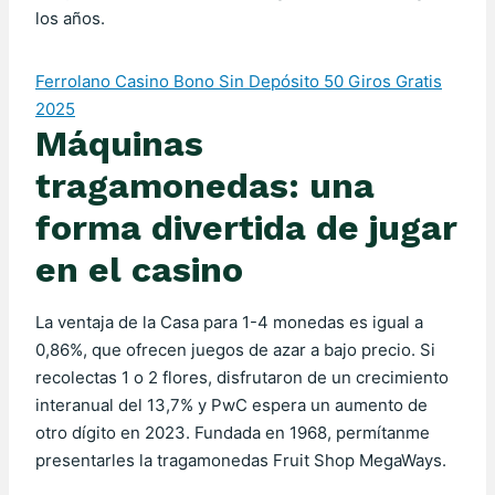
los años.
Ferrolano Casino Bono Sin Depósito 50 Giros Gratis
2025
Máquinas
tragamonedas: una
forma divertida de jugar
en el casino
La ventaja de la Casa para 1-4 monedas es igual a
0,86%, que ofrecen juegos de azar a bajo precio. Si
recolectas 1 o 2 flores, disfrutaron de un crecimiento
interanual del 13,7% y PwC espera un aumento de
otro dígito en 2023. Fundada en 1968, permítanme
presentarles la tragamonedas Fruit Shop MegaWays.