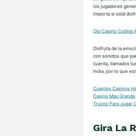
los jugadores gener
importa si está dis
Ojo Casino Codigo
Disfruta de la emoc
con sonidos que par
cuenta, llamados tu
India, por lo que es
Cuantos Casinos H
Casino Mas Grande
Trucos Para Jugar 
Gira La 