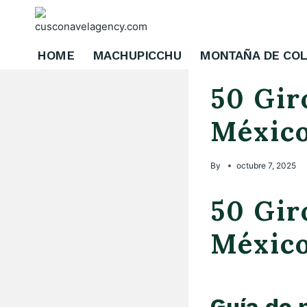
Skip
to
content
HOME
MACHUPICCHU
MONTAÑA DE CO
50 Gir
Méxic
By
octubre 7, 2025
50 Gir
Méxic
Guía de 