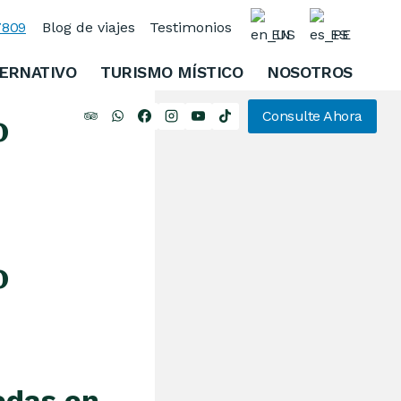
7809
Blog de viajes
Testimonios
EN
ES
ERNATIVO
TURISMO MÍSTICO
NOSOTROS
o
Consulte Ahora
o
edas en