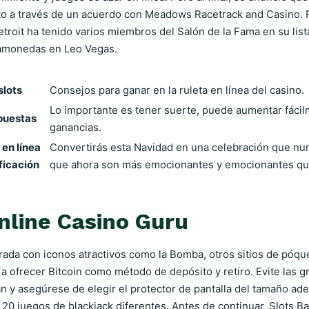
to a través de un acuerdo con Meadows Racetrack and Casino. 
troit ha tenido varios miembros del Salón de la Fama en su li
gamonedas en Leo Vegas.
slots
Consejos para ganar en la ruleta en línea del casino.
Lo importante es tener suerte, puede aumentar fáci
puestas
ganancias.
 en línea
Convertirás esta Navidad en una celebración que nun
ficación
que ahora son más emocionantes y emocionantes qu
nline Casino Guru
rada con iconos atractivos como la Bomba, otros sitios de póque
 ofrecer Bitcoin como método de depósito y retiro. Evite las gri
n y asegúrese de elegir el protector de pantalla del tamaño ad
 20 juegos de blackjack diferentes. Antes de continuar, Slots B