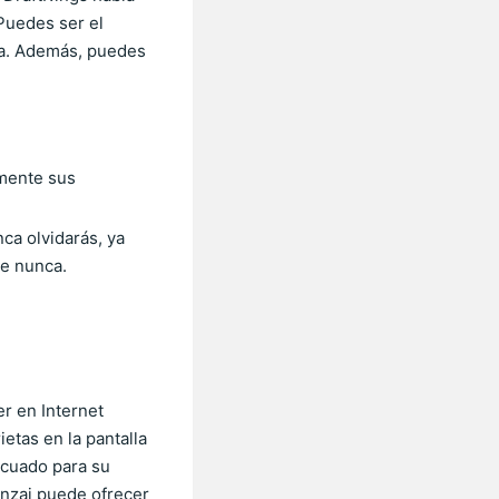
Puedes ser el
sta. Además, puedes
lmente sus
ca olvidarás, ya
e nunca.
r en Internet
etas en la pantalla
ecuado para su
anzai puede ofrecer