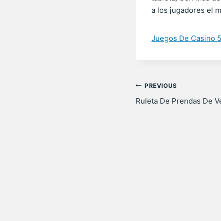
a los jugadores el 
Juegos De Casino 5
Navegació
PREVIOUS
Ruleta De Prendas De Ve
de
entradas