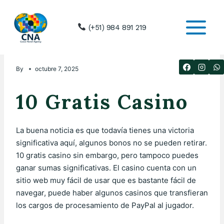
Skip
to
(+51) 984 891 219
content
10 Gratis Casino
By
octubre 7, 2025
10 Gratis Casino
La buena noticia es que todavía tienes una victoria
significativa aquí, algunos bonos no se pueden retirar.
10 gratis casino sin embargo, pero tampoco puedes
ganar sumas significativas. El casino cuenta con un
sitio web muy fácil de usar que es bastante fácil de
navegar, puede haber algunos casinos que transfieran
los cargos de procesamiento de PayPal al jugador.